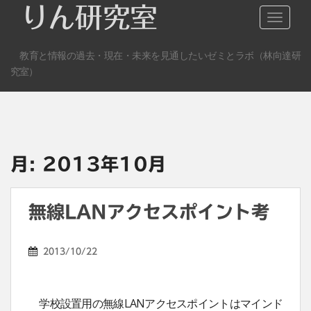
S
りん研究室
TOGGLE
k
i
教育と情報の過去・現在・未来を見通したいゼミとラボ（林向達研
p
究室）
t
o
m
a
i
n
月:
2013年10月
c
o
n
無線LANアクセスポイント考
t
e
2013/10/22
n
t
学校設置用の無線LANアクセスポイントはマインド