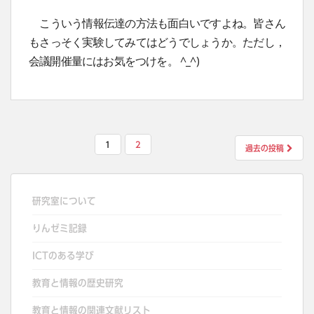
こういう情報伝達の方法も面白いですよね。皆さん
もさっそく実験してみてはどうでしょうか。ただし，
会議開催量にはお気をつけを。 ^_^)
投
1
2
過去の投稿
稿
の
ペ
研究室について
ー
りんゼミ記録
ジ
送
ICTのある学び
り
教育と情報の歴史研究
教育と情報の関連文献リスト