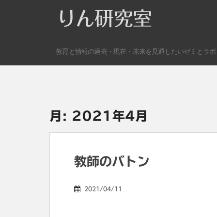
S
りん研究室
k
i
p
教育と情報の過去・現在・未来を見通したいゼミとラボ
t
o
m
a
i
n
月:
2021年4月
c
o
n
t
教師のバトン
e
n
2021/04/11
t