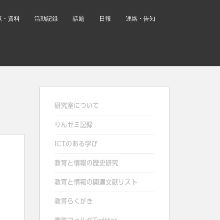
献・資料
活動記録
話題
日報
連絡・告知
研究室について
りんゼミ記録
ICTのある学び
教育と情報の歴史研究
教育と情報の関連文献リスト
教育らくがき