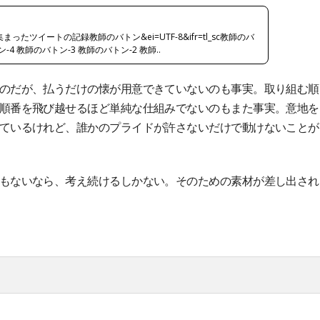
たツイートの記録教師のバトン&ei=UTF-8&ifr=tl_sc教師のバ
-4 教師のバトン-3 教師のバトン-2 教師..
のだが、払うだけの懐が用意できていないのも事実。取り組む順
順番を飛び越せるほど単純な仕組みでないのもまた事実。意地を
ているけれど、誰かのプライドが許さないだけで動けないことが
もないなら、考え続けるしかない。そのための素材が差し出され