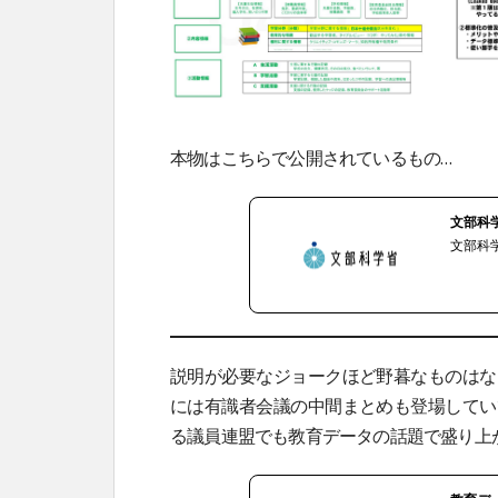
本物はこちらで公開されているもの…
文部科
文部科
説明が必要なジョークほど野暮なものはな
には有識者会議の中間まとめも登場してい
る議員連盟でも教育データの話題で盛り上