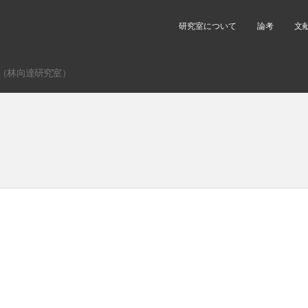
研究室について
論考
文
（林向達研究室）