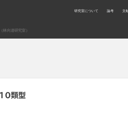
研究室について
論考
文
（林向達研究室）
10類型