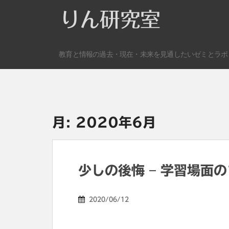
S
りん研究室
k
i
p
教育と情報の過去・現在・未来を見通したいゼミとラボ
t
o
m
a
i
n
月:
2020年6月
c
o
n
t
少しの後悔 – 学習場面の
e
n
2020/06/12
t