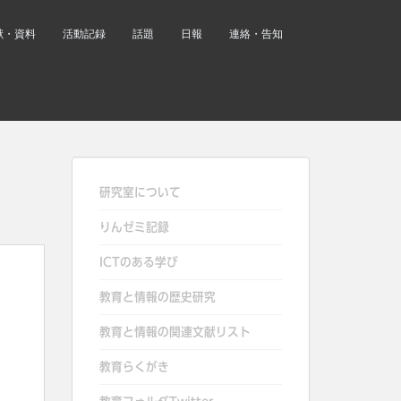
献・資料
活動記録
話題
日報
連絡・告知
研究室について
りんゼミ記録
ICTのある学び
教育と情報の歴史研究
教育と情報の関連文献リスト
教育らくがき