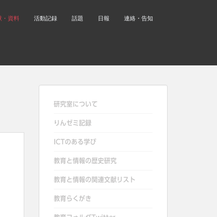
献・資料
活動記録
話題
日報
連絡・告知
研究室について
りんゼミ記録
ICTのある学び
教育と情報の歴史研究
教育と情報の関連文献リスト
教育らくがき