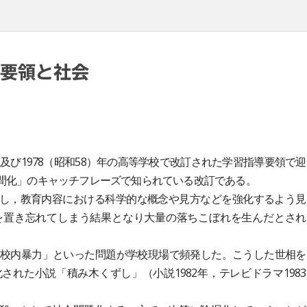
指導要領と社会
校及び1978（昭和58）年の高等学校で改訂された学習指導要領で迎
間化」のキャッチフレーズで知られている改訂である。
し，教育内容における科学的な概念や見方などを強化するよう見
を置き忘れてしまう結果となり大量の落ちこぼれを生んだとされ
「校内暴力」といった問題が学校現場で頻発した。こうした世相を
れた小説「積み木くずし」（小説1982年，テレビドラマ1983