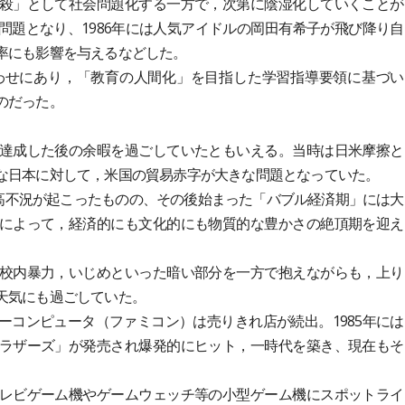
殺」として社会問題化する一方で，次第に陰湿化していくことが
問題となり、1986年には人気アイドルの岡田有希子が飛び降り自
率にも影響を与えるなどした。
わせにあり，「教育の人間化」を目指した学習指導要領に基づい
のだった。
達成した後の余暇を過ごしていたともいえる。当時は日米摩擦と
な日本に対して，米国の貿易赤字が大きな問題となっていた。
円高不況が起こったものの、その後始まった「バブル経済期」には大
によって，経済的にも文化的にも物質的な豊かさの絶頂期を迎え
校内暴力，いじめといった暗い部分を一方で抱えながらも，上り
天気にも過ごしていた。
コンピュータ（ファミコン）は売りきれ店が続出。1985年には
ラザーズ」が発売され爆発的にヒット，一時代を築き、現在もそ
レビゲーム機やゲームウェッチ等の小型ゲーム機にスポットライ