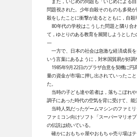
また，いじめの問題も「いじめによる自
問題視された。少年自殺そのものも多発が
殺をしたことに衝撃が走るとともに，自殺
80年代の学校はこうした問題と隣り合
て，ゆとりのある教育を展開しようとした
—
一方で、日本の社会は急激な経済成長を
いう言葉にあるように，対米国貿易が好調
1985年9月22日のプラザ合意を契機に
量の資金が市場に押し出されていったこと
た。
当時の子ども達や若者は，落ちこぼれや
調子にあった時代の空気を背に受けて、能
当時人気だったゲームマシンのファミリー
ファミコン向けソフト「スーパーマリオブ
の伝説は続いている。
確かにおもちゃ屋やおもちゃ売り場はテ