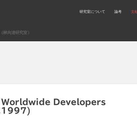
研究室について
論考
文
（林向達研究室）
Worldwide Developers
C1997)