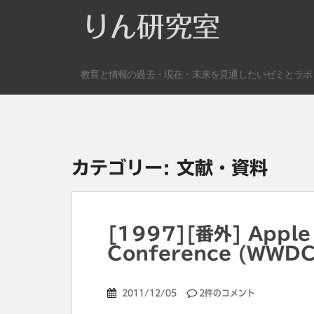
S
りん研究室
k
i
p
教育と情報の過去・現在・未来を見通したいゼミとラボ
t
o
m
a
i
n
カテゴリー:
文献・資料
c
o
n
t
[1997][番外] Apple 
e
Conference (WWD
n
t
2011/12/05
2件のコメント