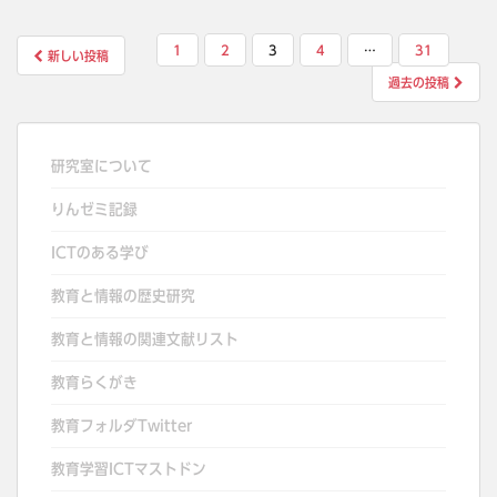
投
1
2
3
4
…
31
新しい投稿
稿
過去の投稿
の
ペ
ー
研究室について
ジ
りんゼミ記録
送
り
ICTのある学び
教育と情報の歴史研究
教育と情報の関連文献リスト
教育らくがき
教育フォルダTwitter
教育学習ICTマストドン