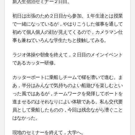
新入生宿泊セミナー２日目。
初日は出張のため２日目から参加。１年生達とは授業
で一緒になっているが，やはりこうした催事を通して
初めて個人個人の顔が見えてくるので，カメラマン仕
事も兼ねていろんな学生たちと接触してみる。
ラジオ体操や朝食を終えて，２日目のメインイベント
であるカッター研修。
カッターボートに乗船しチームで櫂を漕いで進む。ま
あ，半分はみんなで気持ちのよい船遊びを楽しむとい
った風ではあるが，チームワークを発揮してボートを
進ませるのはそれなりによい体験である。私も交代要
員として乗船したものの，今回は残念ながら漕ぐこと
はなかった。
現地のセミナーを終えて，大学へ。