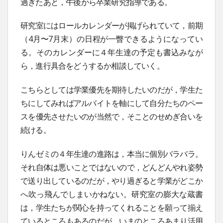
過ぎたあと，午後から卒業研究指導である。
研究室にはロールカレンダーが掲げられていて，前期
（4月〜7月末）の日程が一瞥できるようになってい
る。そのカレンダーに４年生達の予定も書込みなが
ら，進行具合をどうするか相談していく。
こちらとしては学業優先を期待したいのだが，学生た
ちにしてみればアルバイトを軸にして自分たちのペー
スを優先させたいのが当然で，そことのせめぎ合いを
続ける。
りんゼミの４年生達の進路は，本当に個別バラバラ。
それ自体は悪いことではないので，どんどんやれ姿勢
で送り出しているのだが，やり過ぎると学業がどこか
へ吹っ飛んでしまいかねない。研究室の膨大な蔵書
は，学生たちが関心を持ってくれることを願って揃え
ているところもあるのだが，いまのところあまり活用