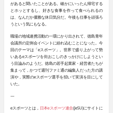
があると聞いたことがある。確かにいったん帰宅する
とホッとするし、好きな食事を作って食べられるの
は、なんだか優雅な休日気分だ。午後も仕事を頑張ろ
うという気にもなる。
職場の地域連携活動の一環にかり出されて、徳島青年
会議所の定例会イベントに紛れ込むことになった。今
回のテーマは「eスポーツ」。世界で盛り上がって勢
いあるeスポーツを街おこしのきっかけにしようとい
う目論みのようだ。徳島の若手起業家・経営者たちが
集まって，かつて週刊ファミ通の編集人だった方の講
演や，実際のeスポーツ選手を招いて実演を目にして
いた。
—
eスポーツとは，
日本eスポーツ連合
(JeSU)にサイトに