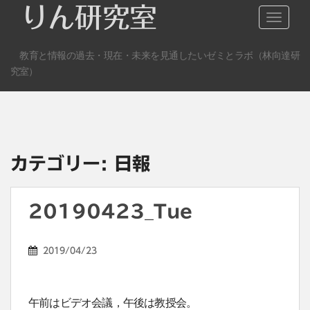
S
りん研究室
TOGGLE
k
i
教育と情報の過去・現在・未来を見通したいゼミとラボ（林向達研
p
究室）
t
o
m
a
i
n
カテゴリー:
日報
c
o
n
20190423_Tue
t
e
2019/04/23
n
t
午前はビデオ会議，午後は教授会。