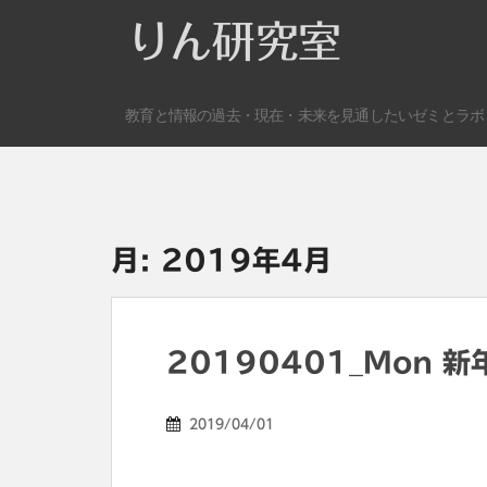
S
りん研究室
k
i
p
教育と情報の過去・現在・未来を見通したいゼミとラボ
t
o
m
a
i
n
月:
2019年4月
c
o
n
t
20190401_Mon 
e
n
2019/04/01
t