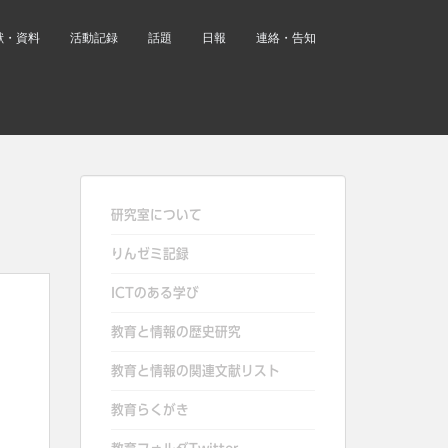
献・資料
活動記録
話題
日報
連絡・告知
研究室について
りんゼミ記録
ICTのある学び
教育と情報の歴史研究
教育と情報の関連文献リスト
教育らくがき