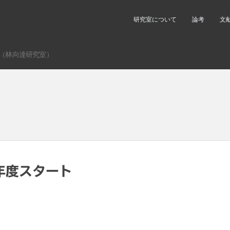
研究室について
論考
文
（林向達研究室）
新年度スタート