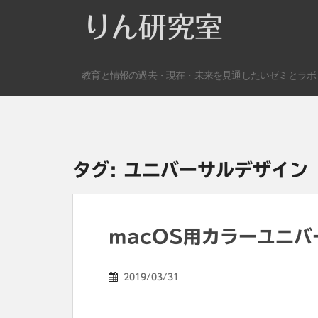
S
りん研究室
k
i
p
教育と情報の過去・現在・未来を見通したいゼミとラボ
t
o
m
a
i
n
タグ:
ユニバーサルデザイン
c
o
n
t
macOS用カラーユニバ
e
n
2019/03/31
t