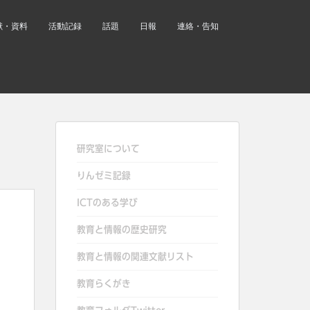
献・資料
活動記録
話題
日報
連絡・告知
研究室について
りんゼミ記録
ICTのある学び
教育と情報の歴史研究
教育と情報の関連文献リスト
教育らくがき