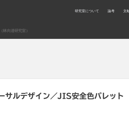
研究室について
論考
文
（林向達研究室）
ーサルデザイン／JIS安全色パレット