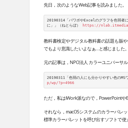
先日，次のようなWeb記事を読みました。
20190314「パワポやExcelのグラフを
に」」（ねとらぼ） 
https://nlab.itmedi
教科書検定やデジタル教科書の話題も賑や
でもより意識したいよなぁ…と感じました
元の記事は，NPO法人 カラーユニバーサ
20190311「色弱の人にも分かりやすい色のM
p/wp/?p=4966
ただ，私はiWork派なので，PowerPoin
それなら，macOSシステムのカラーパレ
標準カラーパレットを呼び出すソフトで使