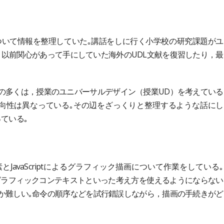
ning（UDL）について情報を整理していた｡講話をしに行く小学校の研究課題がユ
，以前関心があって手にしていた海外のUDL文献を復習したり，最
の多くは，授業のユニバーサルデザイン（授業UD）を考えている
向性は異なっている｡その辺をざっくりと整理するような話にし
ている｡
素とJavaScriptによるグラフィック描画について作業をしている｡
めにはグラフィックコンテキストといった考え方を使えるようにならない
か難しい｡命令の順序などを試行錯誤しながら，描画の手続きがど