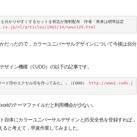
色弱者にも分かりやすくするセットを有志が無料配布　作者「将来は標準設定
a.co.jp/nl/articles/1903/14/news120.html
かだったので，カラーユニバーサルデザインについて今後は自分
。
ルデザイン機構（CUDO）の以下の記事です。
SワードⓇやエクセルⓇを作ってみた。」（CUDO） 
http://www2.cudo.j
tやExcelのテーマファイルだと利用機会が少ない。
ット自体にカラーユニバーサルデザインとJIS安全色を登録すれば，
えると考えて，早速作業してみました。