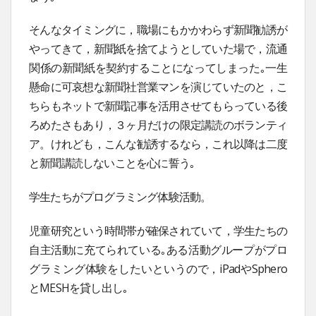
そんなタイミングに，職場にもかかわらず新聞勧誘が
やってきて，新聞紙を捨てようとしていた場で，流通
関係の新聞紙を契約することになってしまった｡一生
懸命に可哀想な新聞社営業マンを演じていたのと，こ
ちらもネットで新聞記事を活用させてもらっている後
ろめたさもあり，３ヶ月だけの限定講読のボランティ
ア。けれども，こんな勧誘するなら，これ以降は二度
と新聞講読しないことを心に誓う｡
学生たちがプログラミング体験活動。
児童研究という時間帯が確保されていて，学生たちの
自主活動に充てられている｡ある活動グループがプロ
グラミング体験をしたいというので，iPadやSphero
とMESHを貸し出し｡