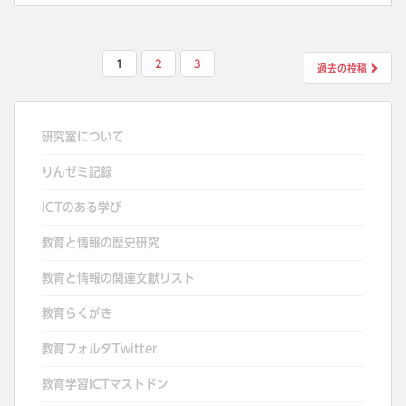
投
1
2
3
過去の投稿
稿
の
ペ
研究室について
ー
りんゼミ記録
ジ
送
ICTのある学び
り
教育と情報の歴史研究
教育と情報の関連文献リスト
教育らくがき
教育フォルダTwitter
教育学習ICTマストドン