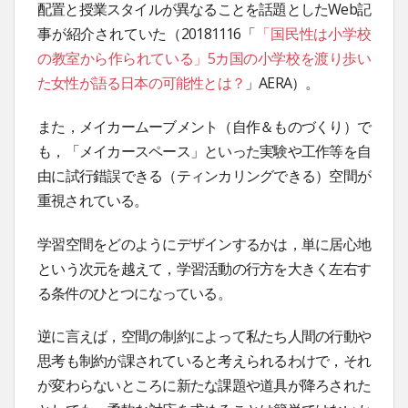
配置と授業スタイルが異なることを話題としたWeb記
事が紹介されていた（20181116「
「国民性は小学校
の教室から作られている」
5
カ国の小学校を渡り歩い
た女性が語る日本の可能性とは？
」AERA）。
また，メイカームーブメント（自作＆ものづくり）で
も，「メイカースペース」といった実験や工作等を自
由に試行錯誤できる（ティンカリングできる）空間が
重視されている。
学習空間をどのようにデザインするかは，単に居心地
という次元を越えて，学習活動の行方を大きく左右す
る条件のひとつになっている。
逆に言えば，空間の制約によって私たち人間の行動や
思考も制約が課されていると考えられるわけで，それ
が変わらないところに新たな課題や道具が降ろされた