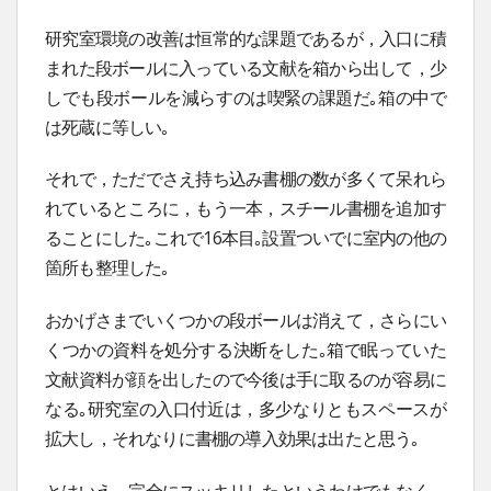
研究室環境の改善は恒常的な課題であるが，入口に積
まれた段ボールに入っている文献を箱から出して，少
しでも段ボールを減らすのは喫緊の課題だ｡箱の中で
は死蔵に等しい｡
それで，ただでさえ持ち込み書棚の数が多くて呆れら
れているところに，もう一本，スチール書棚を追加す
ることにした｡これで16本目｡設置ついでに室内の他の
箇所も整理した｡
おかげさまでいくつかの段ボールは消えて，さらにい
くつかの資料を処分する決断をした｡箱で眠っていた
文献資料が顔を出したので今後は手に取るのが容易に
なる｡研究室の入口付近は，多少なりともスペースが
拡大し，それなりに書棚の導入効果は出たと思う｡
とはいえ，完全にスッキリしたというわけでもなく，