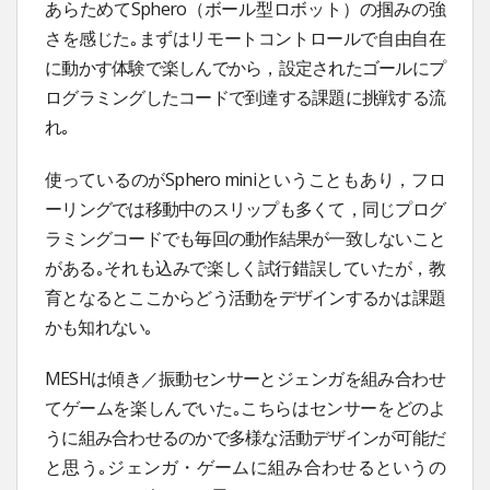
あらためてSphero（ボール型ロボット）の掴みの強
さを感じた｡まずはリモートコントロールで自由自在
に動かす体験で楽しんでから，設定されたゴールにプ
ログラミングしたコードで到達する課題に挑戦する流
れ｡
使っているのがSphero miniということもあり，フロ
ーリングでは移動中のスリップも多くて，同じプログ
ラミングコードでも毎回の動作結果が一致しないこと
がある｡それも込みで楽しく試行錯誤していたが，教
育となるとここからどう活動をデザインするかは課題
かも知れない｡
MESHは傾き／振動センサーとジェンガを組み合わせ
てゲームを楽しんでいた｡こちらはセンサーをどのよ
うに組み合わせるのかで多様な活動デザインが可能だ
と思う｡ジェンガ・ゲームに組み合わせるというの