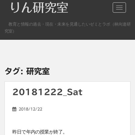
S
りん研究室
TOGGLE
k
i
教育と情報の過去・現在・未来を見通したいゼミとラボ（林向達研
p
究室）
t
o
m
a
i
n
タグ:
研究室
c
o
n
20181222_Sat
t
e
2018/12/22
n
t
昨日で年内の授業が終了。