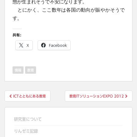
態が生まれそうで不安になります。
とにかく、ここ数年は各国の動向が賑やかそうで
す。
共有:
X
Facebook
情報
教育
投
ICTとともにある教育
教育ITソリューションEXPO 2012
稿
ナ
ビ
研究室について
ゲ
りんゼミ記録
ー