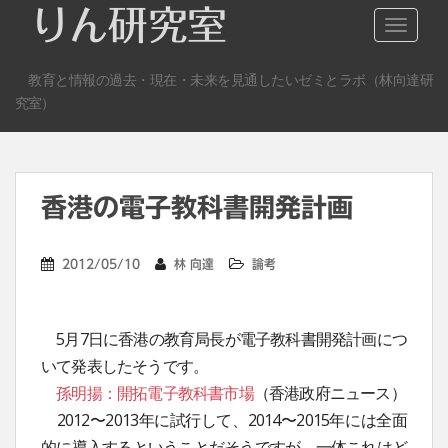
S
りん研究室
TOGGLE
k
i
教育と情報の過去・現在・未来を見通したいゼミとラボ（林向達研
p
究室）
t
o
m
a
香港の電子教科書開発計画
i
n
c
2012/05/10
林 向達
論考
o
n
t
5月7日に香港の教育局長が電子教科書開発計画につ
e
いて発表したそうです。
n
孫明揚：開拓電子教科書市場
（香港政府ニュース）
t
2012〜2013年に試行して、2014〜2015年には全面
的に導入するということだそうですが、一体これはど