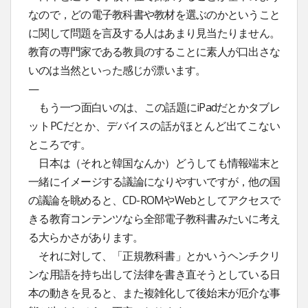
なので，どの電子教科書や教材を選ぶのかということ
に関して問題を言及する人はあまり見当たりません。
教育の専門家である教員のすることに素人が口出さな
いのは当然といった感じが漂います。
—
もう一つ面白いのは、この話題にiPadだとかタブレ
ットPCだとか、デバイスの話がほとんど出てこない
ところです。
日本は（それと韓国なんか）どうしても情報端末と
一緒にイメージする議論になりやすいですが，他の国
の議論を眺めると、CD-ROMやWebとしてアクセスで
きる教育コンテンツなら全部電子教科書みたいに考え
る大らかさがあります。
それに対して、「正規教科書」とかいうヘンチクリ
ンな用語を持ち出して法律を書き直そうとしている日
本の動きを見ると、また複雑化して後始末が厄介な事