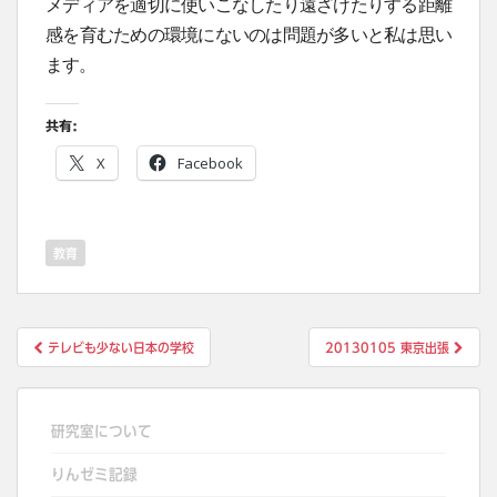
メディアを適切に使いこなしたり遠ざけたりする距離
感を育むための環境にないのは問題が多いと私は思い
ます。
共有:
X
Facebook
教育
投
テレビも少ない日本の学校
20130105 東京出張
稿
ナ
ビ
研究室について
ゲ
りんゼミ記録
ー