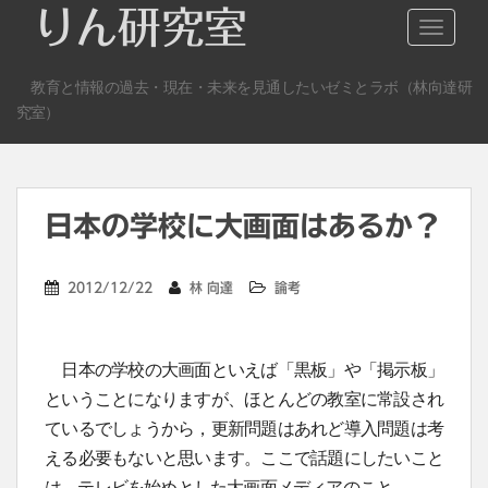
S
りん研究室
TOGGLE
k
i
教育と情報の過去・現在・未来を見通したいゼミとラボ（林向達研
p
究室）
t
o
m
a
日本の学校に大画面はあるか？
i
n
c
2012/12/22
林 向達
論考
o
n
t
日本の学校の大画面といえば「黒板」や「掲示板」
e
ということになりますが、ほとんどの教室に常設され
n
ているでしょうから，更新問題はあれど導入問題は考
t
える必要もないと思います。ここで話題にしたいこと
は，テレビを始めとした大画面メディアのこと。