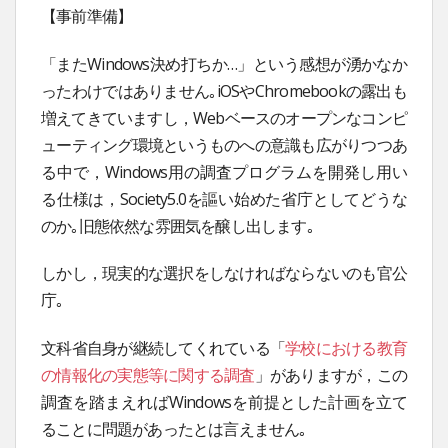
【事前準備】
「またWindows決め打ちか…」という感想が湧かなか
ったわけではありません｡iOSやChromebookの露出も
増えてきていますし，Webベースのオープンなコンピ
ューティング環境というものへの意識も広がりつつあ
る中で，Windows用の調査プログラムを開発し用い
る仕様は，Society5.0を謳い始めた省庁としてどうな
のか｡旧態依然な雰囲気を醸し出します｡
しかし，現実的な選択をしなければならないのも官公
庁｡
文科省自身が継続してくれている「
学校における教育
の情報化の実態等に関する調査
」がありますが，この
調査を踏まえればWindowsを前提とした計画を立て
ることに問題があったとは言えません｡