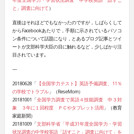
年度全国学力・学習状況調査 中学校英語「話すこ
と」調査に向けて
）
直後はそれほどでもなかったのですが，しばらくして
からFacebookあたりで，手順に示されているパソコ
ン条件について話題になり，とあるブログ記事とツイ
ートが文部科学大臣の目に触れるなど，少しばかり注
目されています｡
—
20180628「
【全国学力テスト】英語予備調査、11％
の学校でトラブル
」（ReseMom）
20181001「
全国学力調査で英語４技能調査 中３対
象 ３年に１回程度 ＰＣやタブレット活用
」（教育
家庭新聞）
20181009「
文部科学省「平成31年度全国学力・学習
状況調査の中学校英語「話すこと」調査に向けて」を