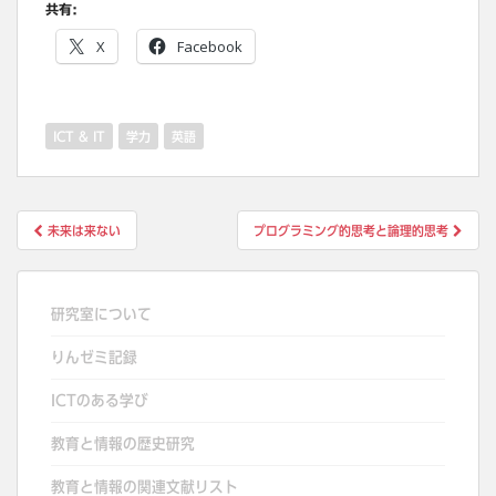
共有:
X
Facebook
ICT & IT
学力
英語
投
未来は来ない
プログラミング的思考と論理的思考
稿
ナ
ビ
研究室について
ゲ
りんゼミ記録
ー
シ
ICTのある学び
ョ
教育と情報の歴史研究
ン
教育と情報の関連文献リスト