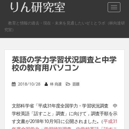
S
りん研究室
TOGGLE
k
i
教育と情報の過去・現在・未来を見通したいゼミとラボ（林向達研
p
究室）
t
o
m
a
英語の学力学習状況調査と中学
i
n
校の教育用パソコン
c
o
2018/10/28
林 向達
話題
n
t
e
文部科学省「平成31年度全国学力・学習状況調査 中
n
学校英語「話すこと」調査」に向けて，調査手順を示
t
す文書が2018年10月9日に公開されました｡（
平成31