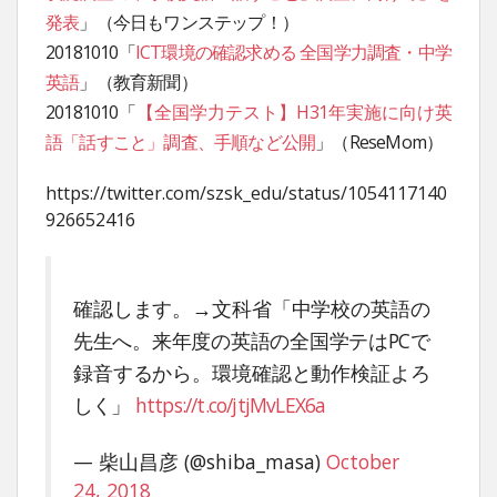
発表
」（今日もワンステップ！）
20181010「
ICT環境の確認求める 全国学力調査・中学
英語
」（教育新聞）
20181010「
【全国学力テスト】H31年実施に向け英
語「話すこと」調査、手順など公開
」（ReseMom）
https://twitter.com/szsk_edu/status/1054117140
926652416
確認します。→文科省「中学校の英語の
先生へ。来年度の英語の全国学テはPCで
録音するから。環境確認と動作検証よろ
しく」
https://t.co/jtjMvLEX6a
— 柴山昌彦 (@shiba_masa)
October
24, 2018