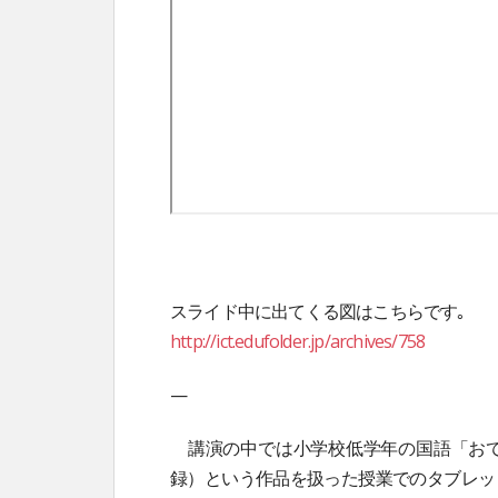
スライド中に出てくる図はこちらです｡
http://ict.edufolder.jp/archives/758
—
講演の中では小学校低学年の国語「おて
録）という作品を扱った授業でのタブレッ