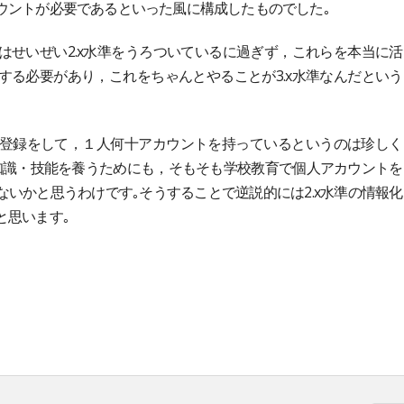
ウントが必要であるといった風に構成したものでした｡
せいぜい2.x水準をうろついているに過ぎず，これらを本当に活
する必要があり，これをちゃんとやることが3.x水準なんだという
登録をして，１人何十アカウントを持っているというのは珍しく
知識・技能を養うためにも，そもそも学校教育で個人アカウントを
いかと思うわけです｡そうすることで逆説的には2.x水準の情報化
と思います｡