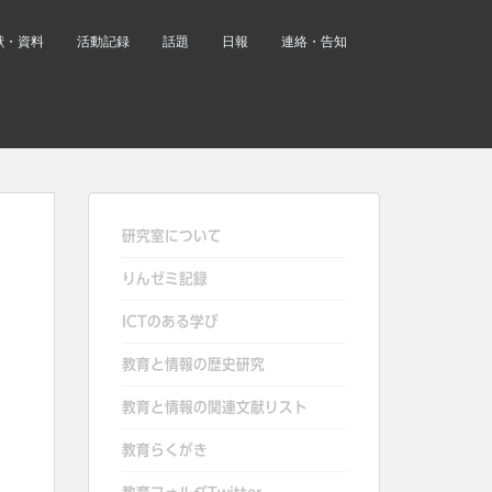
献・資料
活動記録
話題
日報
連絡・告知
研究室について
りんゼミ記録
ICTのある学び
教育と情報の歴史研究
教育と情報の関連文献リスト
教育らくがき