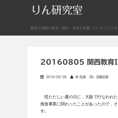
S
りん研究室
k
i
p
教育と情報の過去・現在・未来を見通したいゼミとラボ
t
o
m
a
i
n
20160805 関西教育
c
o
2016/09/28
林 向達
活動記録
n
t
e
慌ただしい夏の日に，大阪で行なわれた
n
推進事業に関わったことがあったので，そ
t
す｡