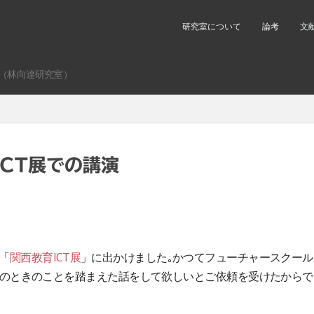
研究室について
論考
文
（林向達研究室）
ICT展での講演
「
関西教育ICT展
」に出かけました｡かつてフューチャースクール
のときのことを踏まえた話をして欲しいとご依頼を受けたからで