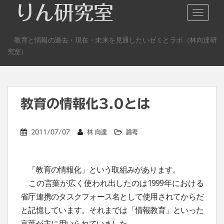
S
りん研究室
TOGGLE
k
i
教育と情報の過去・現在・未来を見通したいゼミとラボ（林向達研
p
究室）
t
o
m
a
教育の情報化3.0とは
i
n
c
2011/07/07
林 向達
論考
o
n
t
「教育の情報化」という取組みがあります。
e
この言葉が広く使われ出したのは1999年における
n
省庁連携のタスクフォース名として使用されてからだ
t
と記憶しています。それまでは「情報教育」といった
言葉が主に用いられていました。