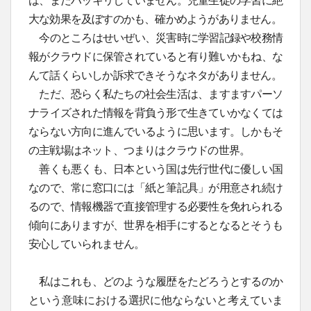
は、まだハッキリしていません。児童生徒の学習に絶
大な効果を及ぼすのかも、確かめようがありません。
今のところはせいぜい、災害時に学習記録や校務情
報がクラウドに保管されていると有り難いかもね、な
んて話くらいしか訴求できそうなネタがありません。
ただ、恐らく私たちの社会生活は、ますますパーソ
ナライズされた情報を背負う形で生きていかなくては
ならない方向に進んでいるように思います。しかもそ
の主戦場はネット、つまりはクラウドの世界。
善くも悪くも、日本という国は先行世代に優しい国
なので、常に窓口には「紙と筆記具」が用意され続け
るので、情報機器で直接管理する必要性を免れられる
傾向にありますが、世界を相手にするとなるとそうも
安心していられません。
私はこれも、どのような履歴をたどろうとするのか
という意味における選択に他ならないと考えていま