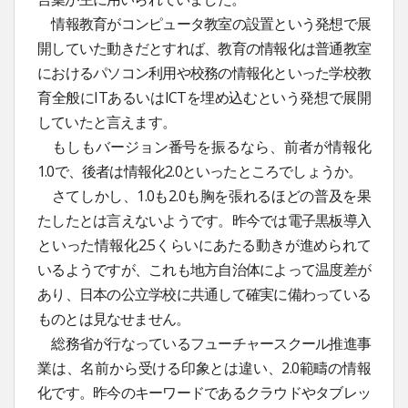
情報教育がコンピュータ教室の設置という発想で展
開していた動きだとすれば、教育の情報化は普通教室
におけるパソコン利用や校務の情報化といった学校教
育全般にITあるいはICTを埋め込むという発想で展開
していたと言えます。
もしもバージョン番号を振るなら、前者が情報化
1.0で、後者は情報化2.0といったところでしょうか。
さてしかし、1.0も2.0も胸を張れるほどの普及を果
たしたとは言えないようです。昨今では電子黒板導入
といった情報化2.5くらいにあたる動きが進められて
いるようですが、これも地方自治体によって温度差が
あり、日本の公立学校に共通して確実に備わっている
ものとは見なせません。
総務省が行なっているフューチャースクール推進事
業は、名前から受ける印象とは違い、2.0範疇の情報
化です。昨今のキーワードであるクラウドやタブレッ