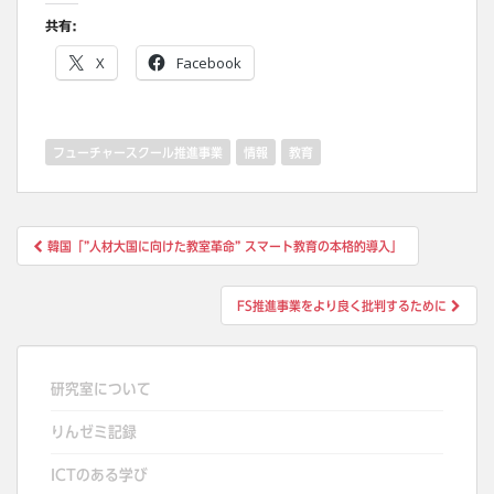
共有:
X
Facebook
フューチャースクール推進事業
情報
教育
投
韓国「”人材大国に向けた教室革命” スマート教育の本格的導入」
稿
ナ
FS推進事業をより良く批判するために
ビ
ゲ
ー
研究室について
シ
りんゼミ記録
ョ
ン
ICTのある学び