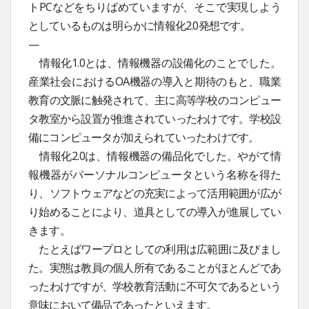
トPCなどをちりばめていますが、そこで実現しよう
としているものは明らかに情報化2.0発想です。
—
情報化1.0とは、情報機器の設備化のことでした。
産業社会におけるOA機器の導入と期待のもと、職業
教育の文脈に触発されて、主に高等学校のコンピュー
タ教室から設置が推進されていったわけです。学校設
備にコンピュータが加えられていったわけです。
情報化2.0は、情報機器の備品化でした。やがて情
報機器がパーソナルコンピュータという名称を得た
り、ソフトウェアなどの充実によって活用範囲が広が
り始めることにより、道具としての導入が進展してい
きます。
たとえばワープロとしての利用は広範囲に及びまし
た。実態は教員の個人所有であることがほとんどであ
ったわけですが、学校教育活動に不可欠であるという
意味において備品であったといえます。