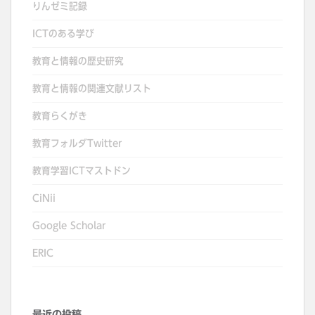
りんゼミ記録
ー
シ
ICTのある学び
ョ
教育と情報の歴史研究
ン
教育と情報の関連文献リスト
教育らくがき
教育フォルダTwitter
教育学習ICTマストドン
CiNii
Google Scholar
ERIC
最近の投稿