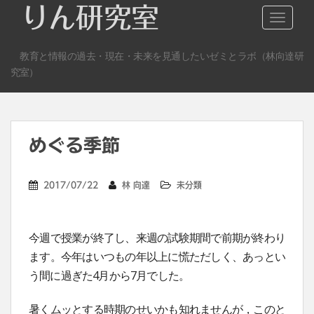
S
りん研究室
TOGGLE
k
i
教育と情報の過去・現在・未来を見通したいゼミとラボ（林向達研
p
究室）
t
o
m
a
めぐる季節
i
n
c
2017/07/22
林 向達
未分類
o
n
t
今週で授業が終了し、来週の試験期間で前期が終わり
e
ます。今年はいつもの年以上に慌ただしく、あっとい
n
う間に過ぎた4月から7月でした。
t
暑くムッとする時期のせいかも知れませんが，このと