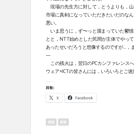
現場の先生方に対して，とうよりも，山
市場に真剣になっていただきたいだのなん
悪い。
いま思うに，ず〜っと溜まっていた鬱憤
とと，NTT始めとした民間が主体でやっ
あったせいだろうと想像するのですが…，まあ
—
この残火は，翌日のPCカンファレンスへ
ウェア×ICTの皆さんには，いろいろとご
共有:
X
Facebook
情報
教育