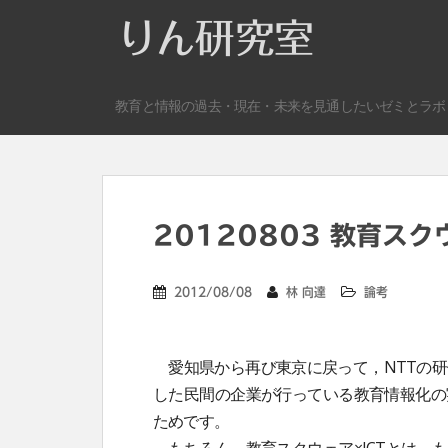
S
りん研究室
k
i
p
教育と情報の過去・現在・未来を見通したいゼミとラボ
t
o
m
a
i
n
20120803 教育ス
c
o
2012/08/08
林 向達
論考
n
t
e
愛知県から再び東京に戻って，NTTの研
n
した民間の企業が行っている教育情報化の
t
ためです。