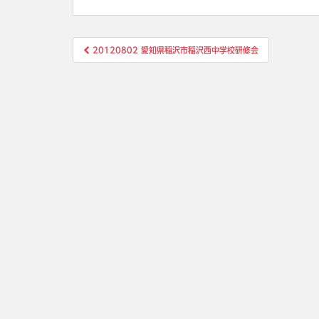
投
20120802 愛知県稲沢市稲沢西中学校研修会
稿
ナ
ビ
ゲ
ー
シ
ョ
ン