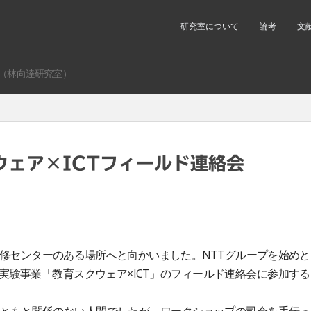
研究室について
論考
文
（林向達研究室）
クウェア×ICTフィールド連絡会
修センターのある場所へと向かいました。NTTグループを始めと
実験事業「教育スクウェア×ICT」のフィールド連絡会に参加する