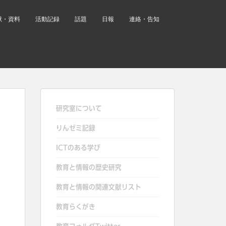
献・資料
活動記録
話題
日報
連絡・告知
研究室について
りんゼミ記録
ICTのある学び
教育と情報の歴史研究
教育と情報の関連文献リスト
教育らくがき