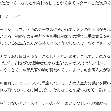
いただいて，なんとか紛れ込むことができてスタートした次第で
。 ^_^;
ークショップ。３つのテーブルに分かれて，３人の司会者がそれ
ところ，初めての先生方をお相手に初めての場で上手に意見を引
している先生方の方が心得ているようでしたので，おかげさまで
んで，お役目はそつなくこなしたと思います。これでいいのかな
したが，それは私が新参者だから仕方ないのだろうと思います。
いうことで，成果共有の場が持たれて，いよいよ司会者３人が講
を言おうかと，いろいろ思案しながら二人の先生方の講評を聞い
れも言いたいことは同じだな。そんなことを思いながら，話すこ
も仕方ないというスイッチが入ってしまい，なぜか叱咤激励モー