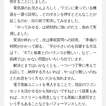
明することにしました。
電気屋のお兄さんよろしく，ワゴンに乗っている機
器を一通り説明し，どのボタンを押すとどんなことが
起こるのか，目の前で実演してみせました。
「やってみせる」は絶対的に強いのだと，改めて実
感しました。
実演が終わって，次は事前質問への回答。「準備の
時間がかかって困る」「字が小さいのを回避する方法
は？」「ICTと板書とのバランスが難しい」など，一
筋縄ではいかない問題がいろいろ出ています。
解決とまではいかなくとも，一つ一つ丁寧に考えて
お話して，納得する方もいれば，やっぱり難しいのね
とため息をつく方もいたかも知れません。
電子黒板ユニットを導入することで，現在のワゴン
セットを活かせるかも知れないですねという提案もあ
れば，スクリーンを用意しなくても黒板に直接写すと
いう手もあることなどをパフォーマンスしたり。