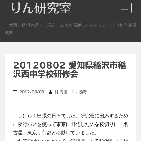
S
りん研究室
TOGGLE
k
i
教育と情報の過去・現在・未来を見通したいゼミとラボ（林向達研
p
究室）
t
o
m
a
20120802 愛知県稲沢市稲
i
n
沢西中学校研修会
c
o
2012/08/08
林 向達
論考
n
t
e
しばらく出張の日々でした。研究会に出席するため
n
に夜行バスを使って東京に出発したのを皮切りに，名
t
古屋，東京，京都と移動していました。