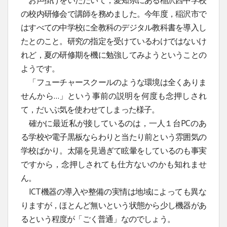
お声掛けをいただいて，愛知県にある稲沢西中学校
の校内研修会で講師を務めました。今年度，稲沢市で
はすべての中学校に全教科のデジタル教科書を導入し
たとのこと。研究の指定を受けているわけではないけ
れど，夏の研修期を機に勉強してみようということの
ようです。
「フューチャースクールのような環境は全くありま
せんから…」という事前の説明を何度も念押しされ
て，だいぶ気を使わせてしまった様子。
確かに最近私が接しているのは，一人１台PCのあ
る学校や電子黒板ならわりと当たり前という雰囲気の
学校ばかり。太陽を見過ぎて眩暈をしているのも事実
ですから，念押しされても仕方ないのかも知れませ
ん。
ICT機器の導入や整備の実情は地域によっても異な
りますが，ほとんど無いという状態から少し機器があ
るという程度が「ごく普通」なのでしょう。