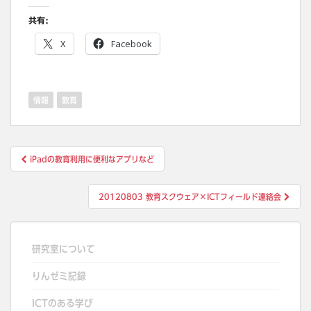
共有:
X
Facebook
情報
教育
投
iPadの教育利用に便利なアプリなど
稿
ナ
20120803 教育スクウェア×ICTフィールド連絡会
ビ
ゲ
ー
研究室について
シ
りんゼミ記録
ョ
ン
ICTのある学び