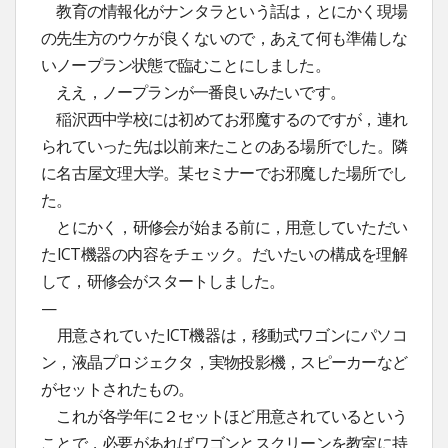
教育の情報化がナンタラという話は，とにかく現場
の先生方のウケが良くないので，あえて何も準備しな
いノープラン状態で臨むことにしました。
ええ，ノープランが一番良いみたいです。
稲沢西中学校には初めてお邪魔するのですが，連れ
られていった先は以前来たことのある場所でした。隣
に名古屋文理大学。某セミナーでお邪魔した場所でし
た。
とにかく，研修会が始まる前に，用意していただい
たICT機器の内容をチェック。だいたいの構成を理解
して，研修会がスタートしました。
—
用意されていたICT機器は，移動式ワゴンにパソコ
ン，液晶プロジェクタ，実物投影機，スピーカーなど
がセットされたもの。
これが各学年に２セットほど用意されているという
ことで，必要があればワゴンとスクリーンを教室に持