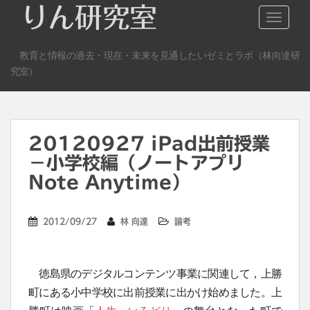
S
りん研究室
TOGGLE
k
i
教育と情報の過去・現在・未来を見通したいゼミとラボ（林向達研
p
究室）
t
o
m
a
20120927 iPad出前授業
i
n
−小学校編（ノートアプリ
c
Note Anytime）
o
n
2012/09/27
林 向達
論考
t
e
n
徳島県のデジタルコンテンツ事業に関連して，上勝
t
町にある小中学校に出前授業に出かけ始めました。上