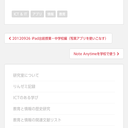
ICT & IT
アプリ
情報
教育
投
20120926 iPad出前授業−中学校編（写真アプリを使いこなす）
稿
ナ
Note Anytimeを学校で使う
ビ
ゲ
ー
研究室について
シ
りんゼミ記録
ョ
ン
ICTのある学び
教育と情報の歴史研究
教育と情報の関連文献リスト