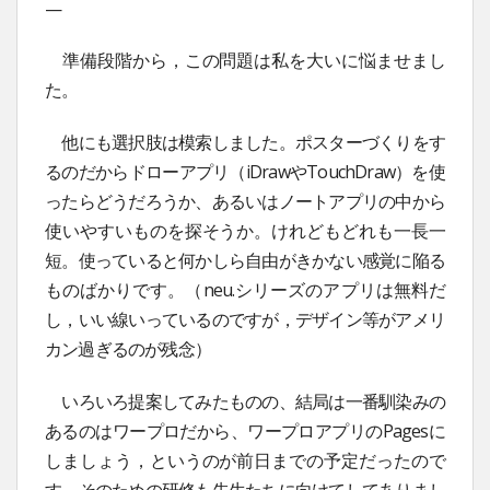
—
準備段階から，この問題は私を大いに悩ませまし
た。
他にも選択肢は模索しました。ポスターづくりをす
るのだからドローアプリ（iDrawやTouchDraw）を使
ったらどうだろうか、あるいはノートアプリの中から
使いやすいものを探そうか。けれどもどれも一長一
短。使っていると何かしら自由がきかない感覚に陥る
ものばかりです。（neu.シリーズのアプリは無料だ
し，いい線いっているのですが，デザイン等がアメリ
カン過ぎるのが残念）
いろいろ提案してみたものの、結局は一番馴染みの
あるのはワープロだから、ワープロアプリのPagesに
しましょう，というのが前日までの予定だったので
す。そのための研修も先生たちに向けてしてありまし