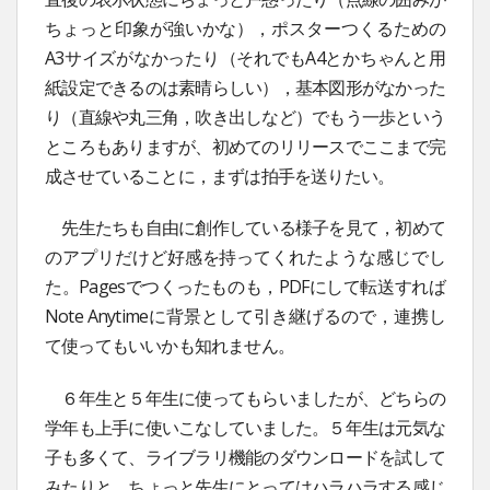
ちょっと印象が強いかな），ポスターつくるための
A3サイズがなかったり（それでもA4とかちゃんと用
紙設定できるのは素晴らしい），基本図形がなかった
り（直線や丸三角，吹き出しなど）でもう一歩という
ところもありますが、初めてのリリースでここまで完
成させていることに，まずは拍手を送りたい。
先生たちも自由に創作している様子を見て，初めて
のアプリだけど好感を持ってくれたような感じでし
た。Pagesでつくったものも，PDFにして転送すれば
Note Anytimeに背景として引き継げるので，連携し
て使ってもいいかも知れません。
６年生と５年生に使ってもらいましたが、どちらの
学年も上手に使いこなしていました。５年生は元気な
子も多くて、ライブラリ機能のダウンロードを試して
みたりと，ちょっと先生にとってはハラハラする感じ