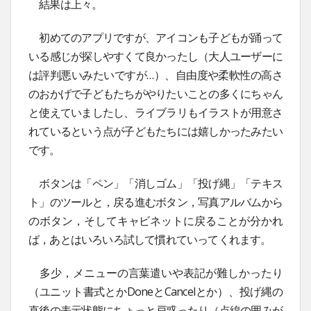
結果は上々。
初めてのアプリですが、アイコンも子どもが踊って
いる感じが探しやすくて良かったし（大人ユーザーに
は評判悪いみたいですが…）、自由度や柔軟性の高さ
のおかげで子どもたちがやりたいことの多くにちゃん
と使えていましたし、ライブラリもイラストが用意さ
れているという点が子どもたちには嬉しかったみたい
です。
ボタンは「ペン」「消しゴム」「投げ縄」「テキス
ト」のツールと，戻る進むボタン，写真アルバムから
のボタン，そしてキャビネットに戻ることが分かれ
ば，あとはいろいろ試して慣れていってくれます。
多少，メニューの言葉遣いや表記が難しかったり
（ユニット書式とかDoneとCancelとか）、投げ縄の
直後の表示状態にちょっと戸惑ったり（点線の囲みが