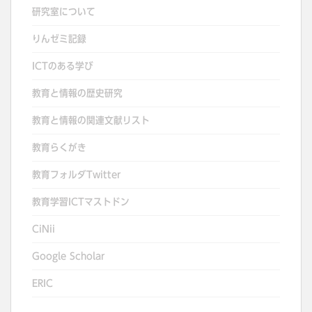
ビ
研究室について
ゲ
りんゼミ記録
ー
シ
ICTのある学び
ョ
教育と情報の歴史研究
ン
教育と情報の関連文献リスト
教育らくがき
教育フォルダTwitter
教育学習ICTマストドン
CiNii
Google Scholar
ERIC