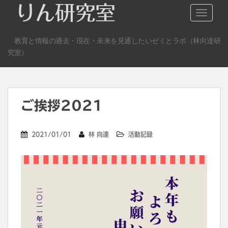
S
りん研究室
TOGGLE
k
i
教育と情報の過去・現在・未来を見通したいゼミとラボ（林向達研
p
究室）
t
o
m
a
ご挨拶2021
i
n
c
2021/01/01
林 向達
活動記録
o
n
t
e
n
t