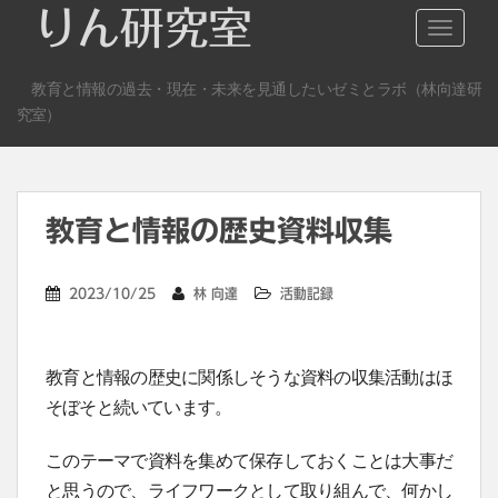
S
りん研究室
TOGGLE
k
i
教育と情報の過去・現在・未来を見通したいゼミとラボ（林向達研
p
究室）
t
o
m
a
教育と情報の歴史資料収集
i
n
c
2023/10/25
林 向達
活動記録
o
n
t
教育と情報の歴史に関係しそうな資料の収集活動はほ
e
そぼそと続いています。
n
t
このテーマで資料を集めて保存しておくことは大事だ
と思うので、ライフワークとして取り組んで、何かし