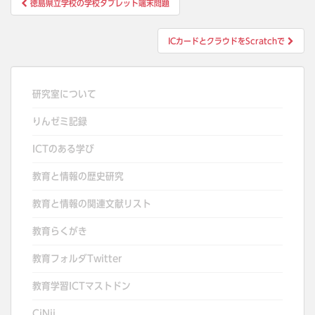
徳島県立学校の学校タブレット端末問題
稿
ナ
ICカードとクラウドをScratchで
ビ
ゲ
ー
研究室について
シ
りんゼミ記録
ョ
ン
ICTのある学び
教育と情報の歴史研究
教育と情報の関連文献リスト
教育らくがき
教育フォルダTwitter
教育学習ICTマストドン
CiNii