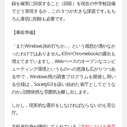
録を確実に回収すること（回収）を現在の中学校設備
でどう実現するか，この３つが大きな課題です｡もち
ろん適切に削除も必要です｡
【事前準備】
「またWindows決め打ちか…」という感想が湧かなか
ったわけではありません｡iOSやChromebookの露出も
増えてきていますし，Webベースのオープンなコンピ
ューティング環境というものへの意識も広がりつつあ
る中で，Windows用の調査プログラムを開発し用い
る仕様は，Society5.0を謳い始めた省庁としてどうな
のか｡旧態依然な雰囲気を醸し出します｡
しかし，現実的な選択をしなければならないのも官公
庁｡
文科省自身が継続してくれている「
学校における教育