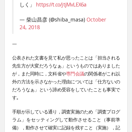
しく」
https://t.co/jtjMvLEX6a
— 柴山昌彦 (@shiba_masa)
October
24, 2018
—
公表された文書を見て私が思ったことは「担当される
先生方が大変だろうなぁ」というものではありました
が，また同時に，文科省や
専門会議
の関係者がこれ以
外の方法を示さなかった理由については「仕方ないの
だろうなぁ」という諦め受容をしていたことも事実で
す｡
手順が示している通り，調査実施のため「調査プログ
ラム」をセッティングして動作させること（事前準
備），動作させて確実に記録を残すこと（実施），記