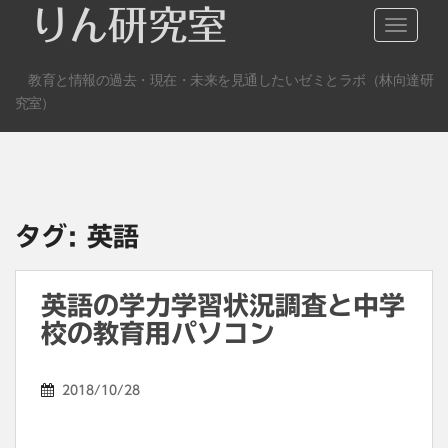
S
りん研究室
TOGGLE
k
i
教育と情報の過去・現在・未来を見通したいゼミとラボ（林向達研
p
究室）
t
o
m
a
i
n
タグ:
英語
c
o
n
英語の学力学習状況調査と中学
t
校の教育用パソコン
e
n
2018/10/28
t