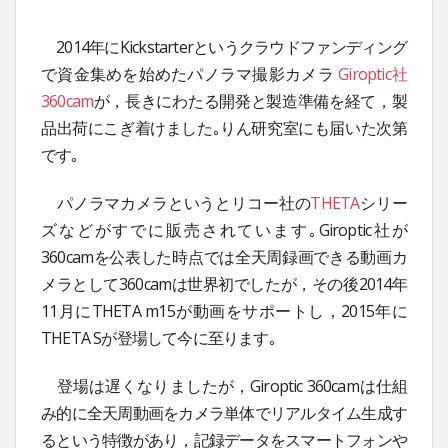
2014年にKickstarterというクラウドファンディング
で資金集めを始めたパノラマ撮影カメラ
Giroptic社
360cam
が，長きにわたる開発と製造準備を経て，製
品出荷にこぎ着けました｡りん研究室にも届いた次第
です｡
パノラマカメラというとリコー社の
THETA
シリー
ズなどがすでに販売されています｡Giroptic社が
360camを公表した時点では全天周録画できる動画カ
メラとして360camは世界初でしたが，その後2014年
11月にTHETA m15が動画をサポートし，2015年に
THETA Sが登場して今に至ります｡
登場は遅くなりましたが，Giroptic 360camは仕組
み的に全天周動画をカメラ単体でリアルタイム生成す
るという特徴があり，記録データをスマートフォンや