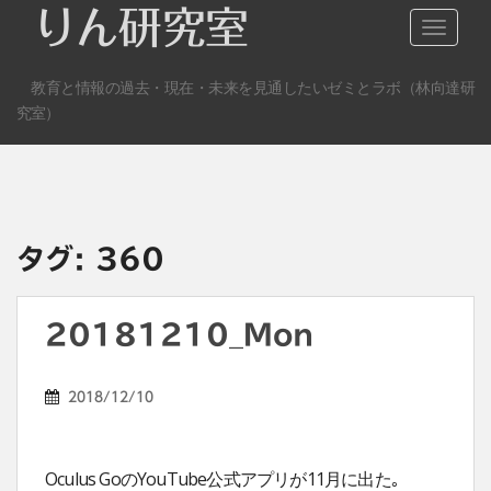
S
りん研究室
TOGGLE
k
i
教育と情報の過去・現在・未来を見通したいゼミとラボ（林向達研
p
究室）
t
o
m
a
i
n
タグ:
360
c
o
n
20181210_Mon
t
e
2018/12/10
n
t
Oculus GoのYouTube公式アプリが11月に出た｡