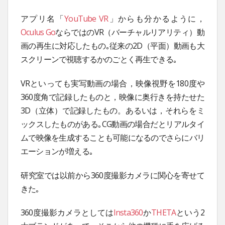
アプリ名「
YouTube VR
」からも分かるように，
Oculus Go
ならではのVR（バーチャルリアリティ）動
画の再生に対応したもの｡従来の2D（平面）動画も大
スクリーンで視聴するかのごとく再生できる｡
VRといっても実写動画の場合，映像視野を180度や
360度角で記録したものと，映像に奥行きを持たせた
3D（立体）で記録したもの。あるいは，それらをミ
ックスしたものがある｡CG動画の場合だとリアルタイ
ムで映像を生成することも可能になるのでさらにバリ
エーションが増える｡
研究室では以前から360度撮影カメラに関心を寄せて
きた｡
360度撮影カメラとしては
Insta360
か
THETA
という2