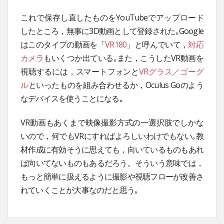
これで保存し直したものをYouTubeでアップロード
したところ，無事に3D動画として登録された｡Google
はこのタイプの動画を「
VR180
」と呼んでいて，
対応
カメラ
もいくつか出ている｡また，こうしたVR動画を
視聴するには，スマートフォンと
VRグラス／ゴーグ
ル
といったものを組み合わせるか，Oculus Goのよう
なデバイスを使うことになる｡
VR動画もあくまで映像撮影方式の一選択肢でしかな
いので，何でもVRにすればよろしいわけでもない｡教
材作成に有効そうに思えても，向いているものもあれ
ば向いてないものもあるだろう。そういう意味では，
もっと簡単に扱えるように撮影や視聴フローが改善さ
れていくことが大事なのだと思う｡