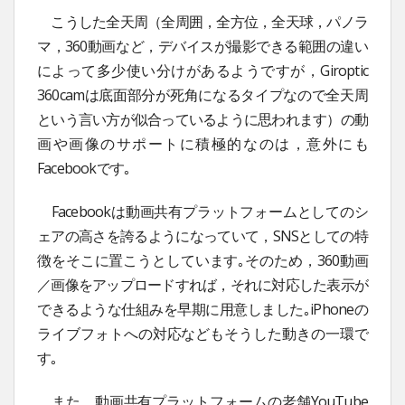
こうした全天周（全周囲，全方位，全天球，パノラ
マ，360動画など，デバイスが撮影できる範囲の違い
によって多少使い分けがあるようですが，Giroptic
360camは底面部分が死角になるタイプなので全天周
という言い方が似合っているように思われます）の動
画や画像のサポートに積極的なのは，意外にも
Facebookです｡
Facebookは動画共有プラットフォームとしてのシ
ェアの高さを誇るようになっていて，SNSとしての特
徴をそこに置こうとしています｡そのため，360動画
／画像をアップロードすれば，それに対応した表示が
できるような仕組みを早期に用意しました｡iPhoneの
ライブフォトへの対応などもそうした動きの一環で
す｡
また，動画共有プラットフォームの老舗YouTube