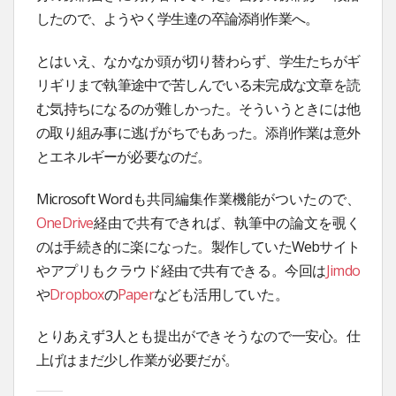
したので、ようやく学生達の卒論添削作業へ。
とはいえ、なかなか頭が切り替わらず、学生たちがギ
リギリまで執筆途中で苦しんでいる未完成な文章を読
む気持ちになるのが難しかった。そういうときには他
の取り組み事に逃げがちでもあった。添削作業は意外
とエネルギーが必要なのだ。
Microsoft Wordも共同編集作業機能がついたので、
OneDrive
経由で共有できれば、執筆中の論文を覗く
のは手続き的に楽になった。製作していたWebサイト
やアプリもクラウド経由で共有できる。今回は
Jimdo
や
Dropbox
の
Paper
なども活用していた。
とりあえず3人とも提出ができそうなので一安心。仕
上げはまだ少し作業が必要だが。