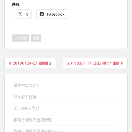
共有:
X
Facebook
卒業研究
木曜
投
20190124-27 原稿書き
20190201_Fri 近江八幡市へ出張
稿
ナ
ビ
研究室について
ゲ
りんゼミ記録
ー
シ
ICTのある学び
ョ
教育と情報の歴史研究
ン
教育と情報の関連文献リスト