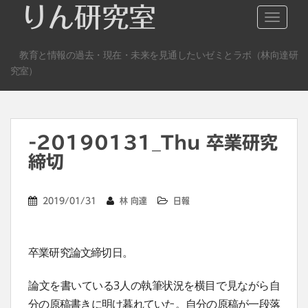
S
りん研究室
TOGGLE
k
i
教育と情報の過去・現在・未来を見通したいゼミとラボ（林向達研
p
究室）
t
o
m
a
-20190131_Thu 卒業研究
i
n
締切
c
o
2019/01/31
林 向達
日報
n
t
e
卒業研究論文締切日。
n
t
論文を書いている3人の執筆状況を横目で見ながら自
分の原稿書きに明け暮れていた。自分の原稿が一段落