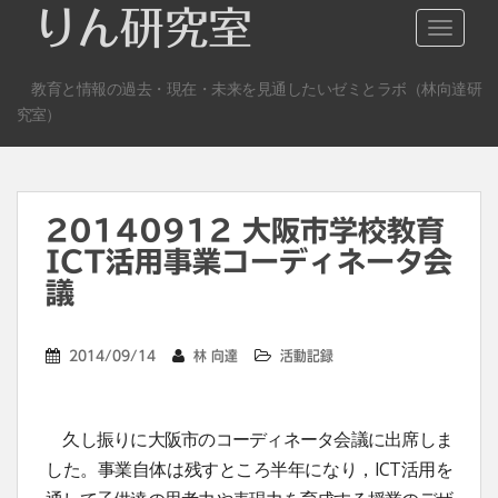
S
りん研究室
TOGGLE
k
i
教育と情報の過去・現在・未来を見通したいゼミとラボ（林向達研
p
究室）
t
o
m
a
20140912 大阪市学校教育
i
n
ICT活用事業コーディネータ会
c
議
o
n
2014/09/14
林 向達
活動記録
t
e
n
久し振りに大阪市のコーディネータ会議に出席しま
t
した。事業自体は残すところ半年になり，ICT活用を