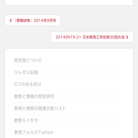
投
『教職研修』2014年9月号
稿
ナ
20140919-21 日本教育工学会第30回大会
ビ
ゲ
ー
研究室について
シ
りんゼミ記録
ョ
ン
ICTのある学び
教育と情報の歴史研究
教育と情報の関連文献リスト
教育らくがき
教育フォルダTwitter