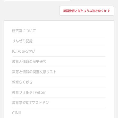
稿
ナ
英語教育と似たような途をゆくか
ビ
ゲ
ー
研究室について
シ
りんゼミ記録
ョ
ン
ICTのある学び
教育と情報の歴史研究
教育と情報の関連文献リスト
教育らくがき
教育フォルダTwitter
教育学習ICTマストドン
CiNii