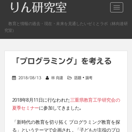
S
りん研究室
TOGGLE
k
i
教育と情報の過去・現在・未来を見通したいゼミとラボ（林向達研
p
究室）
t
o
m
a
「プログラミング」を考える
i
n
c
・
2018/08/13
林 向達
話題
論考
o
n
t
2018年8月11日に行なわれた
三重県教育工学研究会の
e
夏季セミナー
に参加してきました｡
n
t
「新時代の教育を切り拓く プログラミング教育を探
る」というテーマで企画され，「子どもが主役のプロ